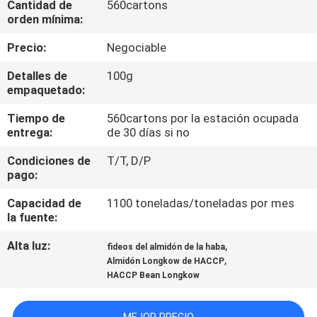
Cantidad de
560cartons
orden mínima:
CONTROL
Precio:
Negociable
DE
Detalles de
100g
CALIDAD
empaquetado:
Tiempo de
560cartons por la estación ocupada
ÉNTRENOS
entrega:
de 30 días si no
EN
Condiciones de
T/T, D/P
CONTACTO
pago:
CON
Capacidad de
1100 toneladas/toneladas por mes
la fuente:
PIDA
Alta luz:
,
fideos del almidón de la haba
,
Almidón Longkow de HACCP
UNA
HACCP Bean Longkow
CITA