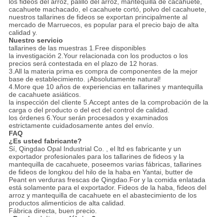
los fideos del arroz, palillo del arroz, mantequilla de cacahuete,
cacahuete machacado, el cacahuete cortó, polvo del cacahuete,
nuestros tallarines de fideos se exportan principalmente al
mercado de Marruecos, es popular para el precio bajo de alta
calidad y.
Nuestro servicio
tallarines de las muestras 1.Free disponibles
la investigación 2.Your relacionada con los productos o los
precios será contestada en el plazo de 12 horas.
3.All la materia prima es compra de componentes de la mejor
base de establecimiento. ¡Absolutamente natural!
4.More que 10 años de experiencias en tallarines y mantequilla
de cacahuete asiáticos.
la inspección del cliente 5.Accept antes de la comprobación de la
carga o del producto o del ect del control de calidad.
los órdenes 6.Your serán procesados y examinados
estrictamente cuidadosamente antes del envío.
FAQ
¿Es usted fabricante?
Sí, Qingdao Opal Industrial Co. , el ltd es fabricante y un
exportador profesionales para los tallarines de fideos y la
mantequilla de cacahuete, poseemos varias fábricas, tallarines
de fideos de longkou del hilo de la haba en Yantai, butter de
Peant en verduras frescas de Qingdao.For y la comida enlatada
está solamente para el exportador. Fideos de la haba, fideos del
arroz y mantequilla de cacahuete en el abastecimiento de los
productos alimenticios de alta calidad.
Fábrica directa, buen precio.