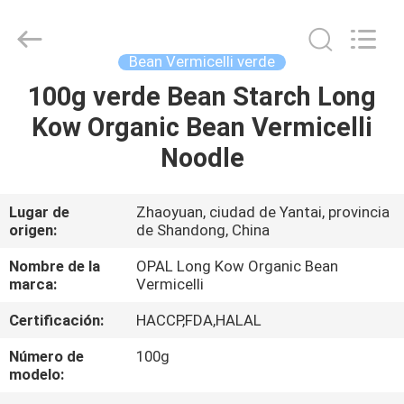
Co.,Ltd.
All
Rights
Reserved.
Developed
Bean Vermicelli verde
by
ECER
100g verde Bean Starch Long
HOGAR
Kow Organic Bean Vermicelli
PRODUCTOS
Noodle
SOBRE
Lugar de
Zhaoyuan, ciudad de Yantai, provincia
origen:
de Shandong, China
NOSOTROS
Nombre de la
OPAL Long Kow Organic Bean
marca:
Vermicelli
VIAJE
Certificación:
HACCP,FDA,HALAL
DE
LA
Número de
100g
modelo:
FÁBRICA