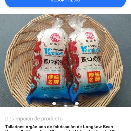
MEJOR PRECIO
MAPA
DEL
SITIO
PRIVACY
POLICY
Descripción de producto
Tallarines orgánicos de fabricación de Longkow Bean