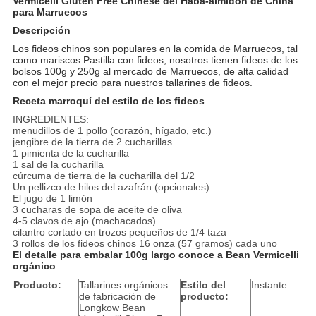
Vermicelli Gluten Free Chinese del Haba-almidón de China
para Marruecos
Descripción
Los fideos chinos son populares en la comida de Marruecos, tal
como mariscos Pastilla con fideos, nosotros tienen fideos de los
bolsos 100g y 250g al mercado de Marruecos, de alta calidad
con el mejor precio para nuestros tallarines de fideos.
Receta marroquí del estilo de los fideos
INGREDIENTES:
menudillos de 1 pollo (corazón, hígado, etc.)
jengibre de la tierra de 2 cucharillas
1 pimienta de la cucharilla
1 sal de la cucharilla
cúrcuma de tierra de la cucharilla del 1/2
Un pellizco de hilos del azafrán (opcionales)
El jugo de 1 limón
3 cucharas de sopa de aceite de oliva
4-5 clavos de ajo (machacados)
cilantro cortado en trozos pequeños de 1/4 taza
3 rollos de los fideos chinos 16 onza (57 gramos) cada uno
El detalle para embalar 100g largo conoce a Bean Vermicelli
orgánico
Producto:
Tallarines orgánicos
Estilo del
Instante
de fabricación de
producto:
Longkow Bean