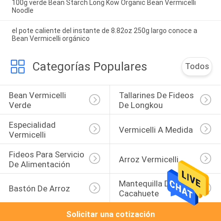
100g verde Bean Starch Long Kow Organic Bean Vermicelli
Noodle
el pote caliente del instante de 8.82oz 250g largo conoce a
Bean Vermicelli orgánico
Categorías Populares
Todos
Bean Vermicelli 
Tallarines De Fideos 
Verde
De Longkou
Especialidad 
Vermicelli A Medida
Vermicelli
Fideos Para Servicio 
Arroz Vermicelli
De Alimentación
Mantequilla De 
Bastón De Arroz
Cacahuete
Solicitar una cotización