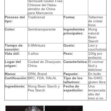
Vermicelli Gluten Free
Chinese del Haba-
almidón de China
para Marruecos
Proceso del
Tradicional
Forma:
Tallarines
tipo:
de cristal
finos
Color:
Semitransparente
Ingredientes
Mung
principales:
natural
Bean
Starch
Tiempo de
5-8Mintues
Gusto:
Liso y
cocción:
cauchutoso
Vida útil:
3 años
Peso:
100g por
pedazos
Lugar del
Ciudad de Zhaoyuan,
Característica:
El cocinar
origen:
China
fácil y
delicioso
Marca:
OPAL Brand
Paquete:
En bulto
Certificación:
BRC, FDA, HALAL
Tipo de los
No-GMO,
tallarines:
gluten libre
Ingrediente:
Mung Bean Starch y
Fecha de
Una
Pea Starch
expedición:
temporada
alta del
mes si no