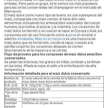
embalar, 3tins para un grupo, éste somos los más populares
para las setas conservadas del champagnon en el mercado de
Marruecos.
El maíz dulce como nuevo tipo de bueno, es una subespecie del
maíz, comparada con maíz común, él tiene alto valor
alimenticio, incluyendo los aminoácidos esenciales del cuerpo
humano, la proteína, el azúcar y la vitamina. Los corazones de
maíz dulce se hierven o se cuecen al vapor en Europa y Asia,
los
corazones son de uso frecuente como a
pizza
el rematar o
adentro
ensaladas
.
Maíz en la mazorca
es una mazorca de
maíz dulce que se ha hervido, cocido al vapor, o asado a la
parrilla conjunto; los corazones después se comen
directamente de la mazorca o se cortan.
Flujo de proceso para los corazones de maíz dulce amarillos
conservados
Se pelan las brácteas, los granos se trillan, se lavan y se llenan
en las latas. Añada la sopa, el sello y la esterilización da alta
temperatura
Información detallada para el maíz dulce conservado
Nombre de
El vacío natural de la comida de la fábrica china conservó el
producto
maíz dulce, maíz dulce estañado
N.W. /D.W.
N.W. 150g D.W. 110g o como necesidades del cliente
Ingredientes
Maíz dulce, agua, sal
Tipo de la
Tapa abierta fácil
lata
Embalaje
150g*24tins/carton
Cantidad
3900ctns en 20 pies de envase
cargada