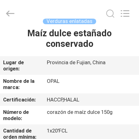
Qingdao
Opal
Industrial
Co.,Ltd.
All
Verduras enlatadas
Rights
Reserved.
Developed
Maíz dulce estañado
HOGAR
by
ECER
conservado
PRODUCTOS
Lugar de
Provincia de Fujian, China
origen:
SOBRE
NOSOTROS
Nombre de la
OPAL
marca:
Certificación:
HACCP,HALAL
VIAJE
DE
Número de
corazón de maíz dulce 150g
modelo:
LA
Cantidad de
1x20'FCL
FÁBRICA
orden mínima: