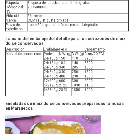
Etiqueta
Etiqueta del papel/impresión litográfica
Código del
2005800000
HS
Vida útil
36 meses
Marca
OEM (su etiqueta privada)
Plazo de
sobre 30days después de recibir el depósito.
expedición
Tamaño del embalaje del detalle para los corazones de maíz
dulce conservados
Descripción
Embalaje
Peso
Cargamento
Maíz dulce conservado
Poder
N.W. (g)
D.W. (g)
Ctns/20'FCL
24/150g
150
110
3900
24/184g
184
140
3300
24/340g
340
285
1800
24/340g
340
250
1800
24/400g
400
230
1600
12/600g
600
300
2000
6/2125g
2125
1830
1100
6/2840g
2840
1850
1000
Ensaladas de maíz dulce conservadas preparadas famosas
en Marruecos