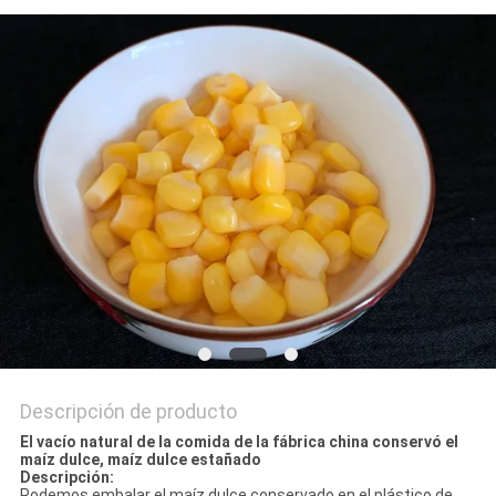
MAPA
DEL
SITIO
PRIVACY
POLICY
Descripción de producto
El vacío natural de la comida de la fábrica china conservó el
maíz dulce, maíz dulce estañado
Descripción:
Podemos embalar el maíz dulce conservado en el plástico de