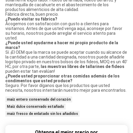
solamente exportador. Fideos de la haba, fideos del arroz y
mantequilla de cacahuete en el abastecimiento de los
productos alimenticios de alta calidad.
Fábrica directa, buen precio.
¿Puedo visitar su fábrica?
Acogemos con satisfacción con gusto a clientes para
visitarnos. Antes de que usted venga aquí, aconseje por favor
su horario, nosotros puede arreglar el servicio atento para
usted.
¿Puede usted ayudarme a hacer mi propio producto de la
marca?
Sí. ¡El OEM que la marca se puede aceptar cuando su alcance de
la cantidad a una cantidad designada, nosotros puede añadirle
logotipo privado en nuestros bolsos de los fideos, MOQ es un 40'
HC, por otra parte,
las muestras libres de tallarines de fideos
pueden estar tan evalúan!
¿Puede usted proporcionar otras comidas además de los
condimentos que usted produce?
Seguro. Por favor díganos que los productos que usted
necesita, nosotros intentarán nuestro mejor para encontrarlos.
maíz entero conservado del corazón
Maíz dulce conservado estañado
maíz fresco de enlatado sin los añadidos
Obtenga el mejor precio por