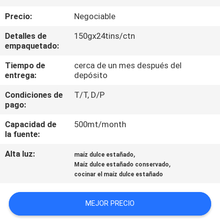
Precio:
Negociable
CONTROL
Detalles de
150gx24tins/ctn
DE
empaquetado:
CALIDAD
Tiempo de
cerca de un mes después del
entrega:
depósito
ÉNTRENOS
Condiciones de
T/T, D/P
EN
pago:
CONTACTO
Capacidad de
500mt/month
la fuente:
CON
Alta luz:
,
maíz dulce estañado
,
Maíz dulce estañado conservado
PIDA
cocinar el maíz dulce estañado
UNA
CITA
MEJOR PRECIO