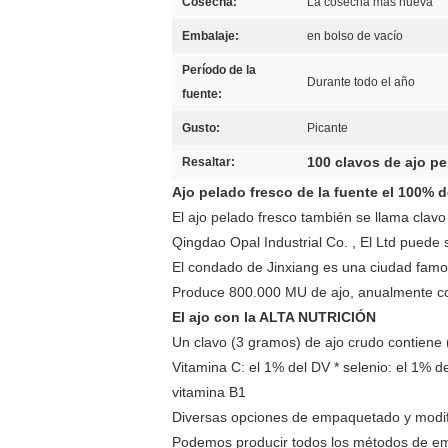
Cosecha:
La cosecha más nueva
Embalaje:
en bolso de vacío
Período de la
Durante todo el año
fuente:
Gusto:
Picante
100 clavos de ajo p
Resaltar:
Ajo pelado fresco de la fuente el 100% de
El ajo pelado fresco también se llama clavo
Qingdao Opal Industrial Co. , El Ltd puede s
El condado de Jinxiang es una ciudad famos
Produce 800.000 MU de ajo, anualmente co
El ajo con la ALTA NUTRICIÓN
Un clavo (3 gramos) de ajo crudo contiene (
Vitamina C: el 1% del DV * selenio: el 1% del
vitamina B1
Diversas opciones de empaquetado y modifi
Podemos producir todos los métodos de emp