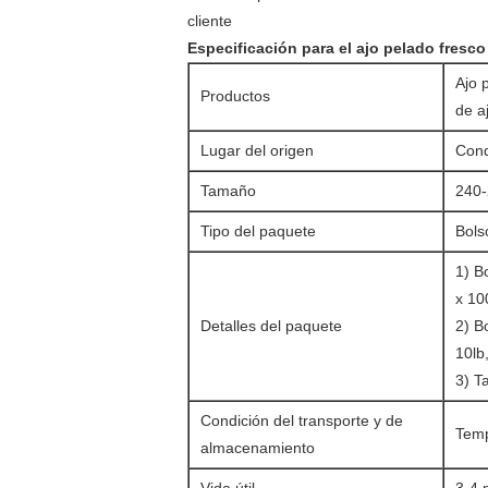
cliente
Especificación para el ajo pelado fresco
Ajo 
Productos
de a
Lugar del origen
Cond
Tamaño
240-
Tipo del paquete
Bols
1) B
x 10
Detalles del paquete
2) Bo
10lb
3) Ta
Condición del transporte y de
Temp
almacenamiento