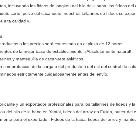
es, incluyendo los fideos de longkou del hilo de
haba, los fideos del 
la
te cortó, polvo del cacahuete, nuestros tallarines de fideos se expo
 alta calidad y.
es
 productos o los precios será contestada en el plazo de 12 horas.
entes de la mejor base de establecimiento. ¡Absolutamente natural!
arines y mantequilla de cacahuete asiáticos.
la comprobación de la carga o del producto o del ect del control de cali
aminados estrictamente cuidadosamente antes del envío.
fabricante y un exportador profesionales para los tallarines de fideos 
gkou del hilo de la haba en Yantai, fideos del arroz en Fujian, butter de
mente para el exportador. Fideos de la haba, fideos del arroz y mante