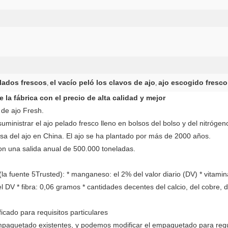
elados frescos
el vacío peló los clavos de ajo
ajo escogido fresco
,
,
 la fábrica con el precio de alta calidad y mejor
 de ajo Fresh.
uministrar el ajo pelado fresco lleno en bolsos del bolso y del nitrógen
a del ajo en China. El ajo se ha plantado por más de 2000 años.
n una salida anual de 500.000 toneladas.
la fuente 5Trusted): * manganeso: el 2% del valor diario (DV) * vitamin
 DV * fibra: 0,06 gramos * cantidades decentes del calcio, del cobre, del
cado para requisitos particulares
aquetado existentes, y podemos modificar el empaquetado para requis