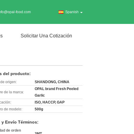
nfo@opal-food.com
Spanish
os
Solicitar Una Cotización
s del producto:
de origen:
SHANDONG, CHINA
OPAL brand Fresh Peeled
e de la marca:
Garlic
icación:
ISO, HACCP, GAP
o de modelo:
500g
 y Envío Términos:
dad de orden
3MT