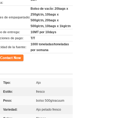
a:
Bolso de vacío: 20bags x
250g/ctn, 10bags x
les de empaquetado:
500g/ctn, 20bags x
500g/ctn, 10bags x 1kg/ctn
o de entrega:
10MT por 10days
ciones de pago:
T/T
1000 toneladas/toneladas
idad de la fuente:
por semana
cto
Tipo:
Ajo
Estilo:
fresco
Peso:
bolso 500g/vacuum
Variedad:
Ajo pelado fresco