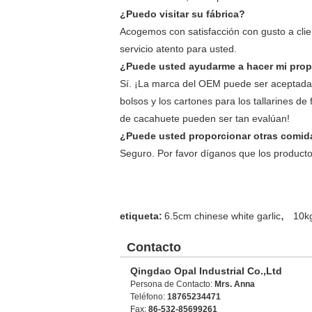
¿Puedo visitar su fábrica?
Acogemos con satisfacción con gusto a clien
servicio atento para usted.
¿Puede usted ayudarme a hacer mi prop
Sí. ¡La marca del OEM puede ser aceptada
bolsos y los cartones para los tallarines de
de cacahuete pueden ser tan evalúan!
¿Puede usted proporcionar otras comi
Seguro. Por favor díganos que los producto
,
etiqueta:
6.5cm chinese white garlic
10kg
Contacto
Qingdao Opal Industrial Co.,Ltd
Persona de Contacto:
Mrs. Anna
Teléfono:
18765234471
Fax:
86-532-85699261