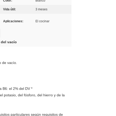
Color:
Blanco
Vida útil:
3 meses
Aplicaciones:
El cocinar
 del vacío
o de vacío.
a B6: el 2% del DV *
 potasio, del fósforo, del hierro y de la
itos particulares según requisitos de