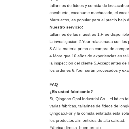
tallarines de fideos y comida de
cacahuet
los
cacahuete, cacahuete machacado, el cacahue
Marruecos, es popular para el precio bajo de
Nuestro servicio:
tallarines de las muestras 1.Free disponibl
la investigación 2.Your relacionada con los
3.All la materia prima es compra de compon
4.More que 10 años de experiencias en tall
la inspección del cliente 5.Accept antes de 
los órdenes 6.Your serán procesados y ex
FAQ
¿Es usted fabricante?
Sí, Qingdao Opal Industrial Co. , el ltd es 
varias fábricas, tallarines de fideos de lon
Qingdao.For y la comida enlatada está sola
los productos alimenticios de alta calidad.
Fábrica directa, buen precio.