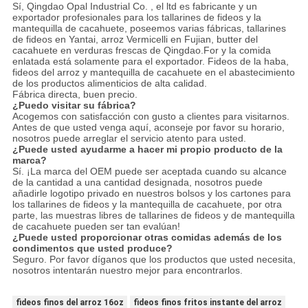
Sí, Qingdao Opal Industrial Co. , el ltd es fabricante y un
exportador profesionales para los tallarines de fideos y la
mantequilla de cacahuete, poseemos varias fábricas, tallarines
de fideos en Yantai, arroz Vermicelli en Fujian, butter del
cacahuete en verduras frescas de Qingdao.For y la comida
enlatada está solamente para el exportador. Fideos de la haba,
fideos del arroz y mantequilla de cacahuete en el abastecimiento
de los productos alimenticios de alta calidad.
Fábrica directa, buen precio.
¿Puedo visitar su fábrica?
Acogemos con satisfacción con gusto a clientes para visitarnos.
Antes de que usted venga aquí, aconseje por favor su horario,
nosotros puede arreglar el servicio atento para usted.
¿Puede usted ayudarme a hacer mi propio producto de la
marca?
Sí. ¡La marca del OEM puede ser aceptada cuando su alcance
de la cantidad a una cantidad designada, nosotros puede
añadirle logotipo privado en nuestros bolsos y los cartones para
los tallarines de fideos y la mantequilla de cacahuete, por otra
parte, las muestras libres de tallarines de fideos y de mantequilla
de cacahuete pueden ser tan evalúan!
¿Puede usted proporcionar otras comidas además de los
condimentos que usted produce?
Seguro. Por favor díganos que los productos que usted necesita,
nosotros intentarán nuestro mejor para encontrarlos.
fideos finos del arroz 16oz
fideos finos fritos instante del arroz