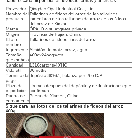
haber secado disponible, en diversas formas y anchuras.
Proveedor
Qingdao Opal Industrial Co. , Ltd.
Nombre del
Tallarines de fideos del arroz de los tallarines
producto
inmediatos de los tallarines de arroz de los fideos
del arroz de Xinzhu
Marca
ÓPALO o su etiqueta privada
Origen
Provincia de Fujian, China
El otro
Tallarines de fideos finos del arroz
nombre
Ingrediente
Almidón de maíz, arroz, agua
Tamaño
460gx24bags/ctn
que embala
Cantidad
1310cartons/40'HC
Vida útil
36moths
Término del
depósito 30%t/t, balanza por t/t o D/P.
pago
Plazo de
Un mes después del depósito y de ilustraciones que
expedición
confirman.
Puerto de
Puerto de Xiamen, China
cargamento
Sigue para las fotos de los tallarines de fideos del arroz
460g