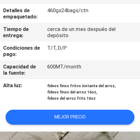
Detalles de
460gx24bags/ctn
CONTROL
empaquetado:
DE
Tiempo de
cerca de un mes después del
CALIDAD
entrega:
depósito
Condiciones de
T/T, D/P
pago:
ÉNTRENOS
EN
Capacidad de
600MT/month
la fuente:
CONTACTO
Alta luz:
,
CON
fideos finos fritos instante del arroz
,
fideos finos del arroz 16oz
fideos del arroz frito 16oz
PIDA
UNA
MEJOR PRECIO
CITA