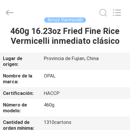
Opal
Industrial
Co.,Ltd.
All
Rights
Arroz Vermicelli
Reserved.
Developed
by
460g 16.23oz Fried Fine Rice
HOGAR
ECER
Vermicelli inmediato clásico
PRODUCTOS
Lugar de
Provincia de Fujian, China
origen:
SOBRE
NOSOTROS
Nombre de la
OPAL
marca:
Certificación:
HACCP
VIAJE
DE
Número de
460g
modelo:
LA
Cantidad de
1310cartons
FÁBRICA
orden mínima: